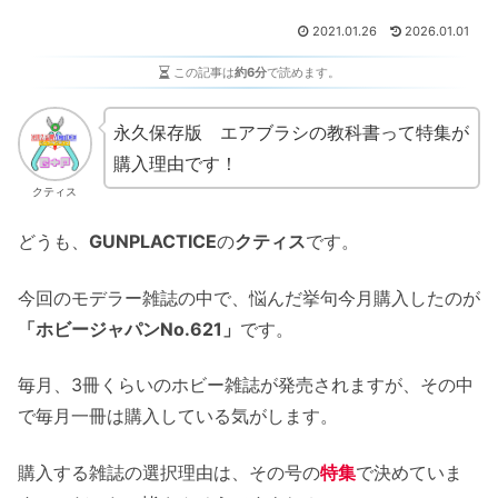
2021.01.26
2026.01.01
この記事は
約6分
で読めます。
永久保存版 エアブラシの教科書って特集が
購入理由です！
クティス
どうも、
GUNPLACTICE
の
クティス
です。
今回のモデラー雑誌の中で、悩んだ挙句今月購入したのが
「ホビージャパンNo.621」
です。
毎月、3冊くらいのホビー雑誌が発売されますが、その中
で毎月一冊は購入している気がします。
購入する雑誌の選択理由は、その号の
特集
で決めていま