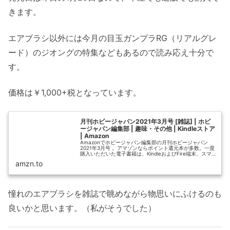
きます。
エアブラシ以外には今月の目玉ガンプラRG（リアルグレ
ード）のジオングの特集などもあるので読み応え十分で
す。
価格は￥1,000+税となっています。
月刊ホビージャパン2021年3月号 [雑誌] | ホビ
ージャパン編集部 | 趣味・その他 | Kindleストア
| Amazon
Amazonでホビージャパン編集部の月刊ホビージャパン
2021年3月号 。アマゾンならポイント還元本が多数。一度
購入いただいた電子書籍は、KindleおよびFire端末、スマ
ートフォンやタブレットなど、様々な端末でもお楽しみい
amzn.to
ただけます。
憧れのエアブラシを雑誌で眺めながら物思いにふけるのも
良いかと思います。（私がそうでした）