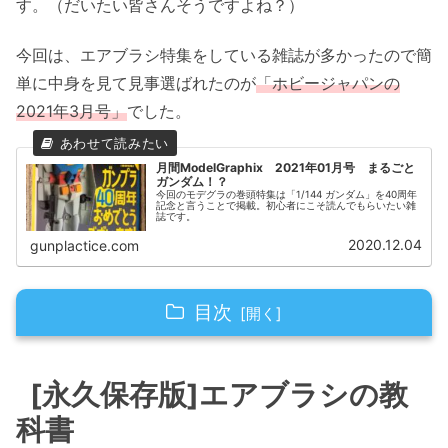
す。（だいたい皆さんそうですよね？）
今回は、エアブラシ特集をしている雑誌が多かったので簡
単に中身を見て見事選ばれたのが
「ホビージャパンの
2021年3月号」
でした。
月間ModelGraphix 2021年01月号 まるごと
ガンダム！？
今回のモデグラの巻頭特集は「1/144 ガンダム」を40周年
記念と言うことで掲載。初心者にこそ読んでもらいたい雑
誌です。
2020.12.04
gunplactice.com
目次
[永久保存版]エアブラシの教科書
[永久保存版]エアブラシの教
巻頭特集 エアブラシの教科書項目
科書
エアブラシの Q＆Ａ