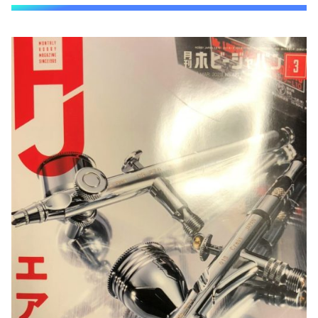
その１ ムラの無いソリッドな塗装
その２ 美しいメタリック塗装
その３ ボケ足が魅力のグラデーション塗
装
その４ 実車さながらのグロスコート仕上
げ
その５ 水性塗料とエアブラシ
2021年最新エアブラシ機材事情を知ろう。
まとめ